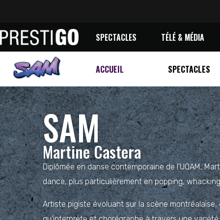
SPECTACLES
TÉLÉ & MÉDIA
ACCUEIL
SPECTACLES
SAM
Martine Castera
Diplômée en danse contemporaine de l’UQAM, Marti
dance, plus particulièrement en popping, whacking 
Artiste pigiste évoluant sur la scène montréalaise, 
qu’interprète et chorégraphe à travers une variét