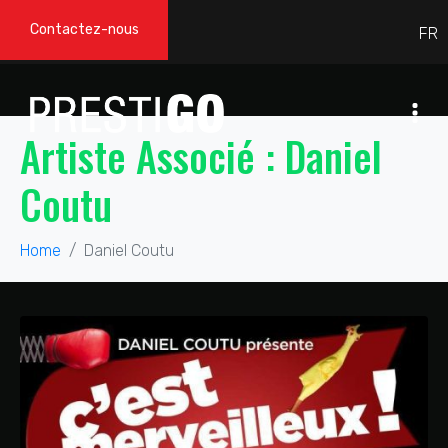
Contactez-nous
Artiste Associé :
Daniel
Coutu
Home
Daniel Coutu
C’est Merveilleux